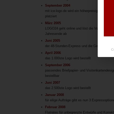
September 2004
mit ice-logo.de wird ein höherpreisiger und um
platziert
März 2005
LOGO24 geht online und löst die Vorgänger fr
Jahresende ab
Juni 2005
der 48-Stunden-Express und die Geld-zurück-G
C
April 2006
das 1.000ste Logo wird bestellt
September 2006
passendes Briefpapier- und Visitenkartendesig
bestellbar
Juni 2007
das 2.500ste Logo wird bestellt
Januar 2008
für eilige Aufträge gibt es nun 3 Expressoption
Februar 2008
Flatrates für unbegrenzte Entwürfe und Korrek