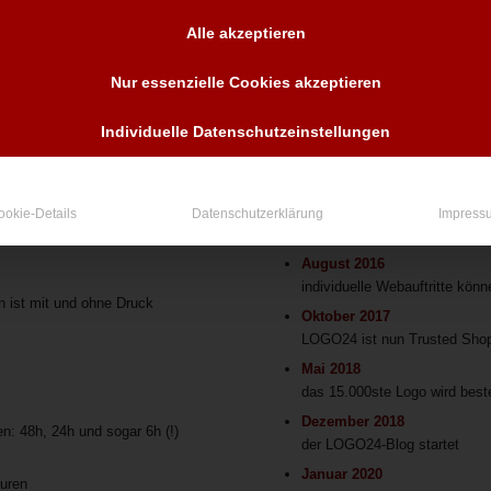
November 2014
der Newsletter erscheint wöch
Alle akzeptieren
fangreicherer Onlineservice
März 2015
10 Jahre LOGO24 und 11 Jahre
Nur essenzielle Cookies akzeptieren
September 2015
esh-logos.de und ice-logo.de zum
das 12.500ste Logo wird beste
Individuelle Datenschutzeinstellungen
März 2016
kompletter Relaunch LOGO24.d
arantie werden eingeführt
Juli 2016
ookie-Details
Datenschutzerklärung
Impress
alle Pakete enthalten unbegr
August 2016
individuelle Webauftritte könn
n ist mit und ohne Druck
Oktober 2017
LOGO24 ist nun Trusted Shops 
Mai 2018
das 15.000ste Logo wird beste
Dezember 2018
en: 48h, 24h und sogar 6h (!)
der LOGO24-Blog startet
Januar 2020
turen