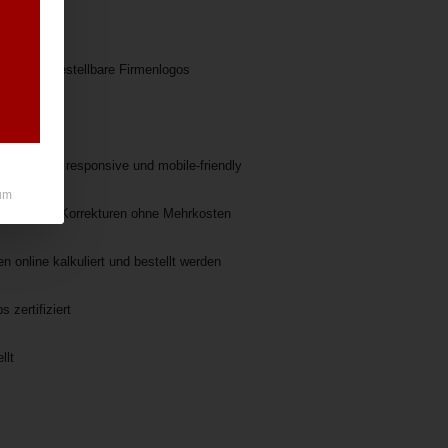
entlich
 online bestellbare Firmenlogos
llt
e ist nun responsive und mobile-friendly
um
enzte Logo-Korrekturen ohne Mehrkosten
en online kalkuliert und bestellt werden
zertifiziert
llt