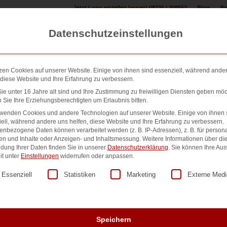
Jetzt Logo erstellen lassen! 08225 / 308552
Blog
Ih
Datenschutzeinstellungen
zen Cookies auf unserer Website. Einige von ihnen sind essenziell, während ande
 diese Website und Ihre Erfahrung zu verbessern.
e unter 16 Jahre alt sind und Ihre Zustimmung zu freiwilligen Diensten geben möc
Sie Ihre Erziehungsberechtigten um Erlaubnis bitten.
n erstellen:
Design & Druck Shop:
500+ Referenzen:
Übe
rwenden Cookies und andere Technologien auf unserer Website. Einige von ihnen 
ell, während andere uns helfen, diese Website und Ihre Erfahrung zu verbessern.
nbezogene Daten können verarbeitet werden (z. B. IP-Adressen), z. B. für persona
en und Inhalte oder Anzeigen- und Inhaltsmessung.
Weitere Informationen über di
dung Ihrer Daten finden Sie in unserer
Datenschutzerklärung
.
Sie können Ihre Au
it unter
Einstellungen
widerrufen oder anpassen.
November 2012
lgt eine Liste der Service-Gruppen, für die eine Einwilligung er
Essenziell
Statistiken
Marketing
Externe Medi
ntur für Werbelösungen
das 10.000ste Logo wird beste
Juni 2013
tschsprachigen Onlineplattformen
der erste Newsletter erschein
tellmöglichkeit und ohne
Werbeartikel in kleinen Aufla
Speichern