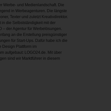
der Werbe- und Medienlandschaft. Die
egend in Werbeagenturen. Die längste
ner, Texter und zuletzt Kreativdirektor.
t in die Selbstständigkeit mit der
D – der Agentur für Werbelösungen.
fang an die Erstellung preisgünstiger
ngen für Start-Ups. Dafür habe ich die
e Design Plattform im
m aufgebaut: LOGO24.de. Mit über
en sind wir Marktführer in diesem