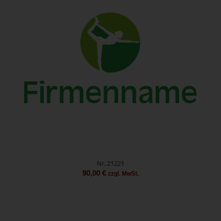
Nr. 21221
90,00
€
zzgl. MwSt.