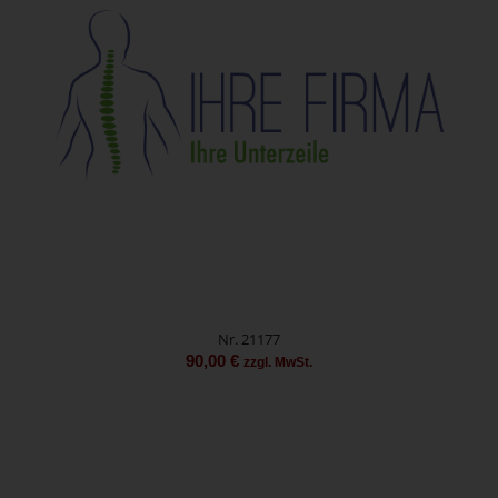
Nr. 21177
90,00
€
zzgl. MwSt.