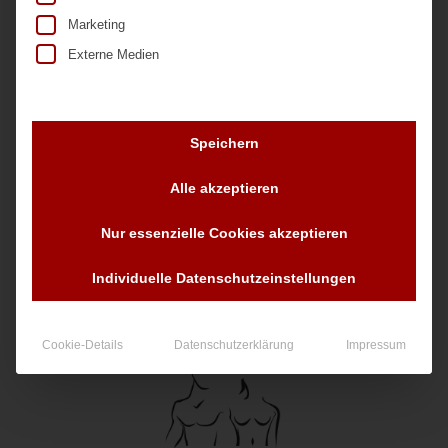
Marketing
Externe Medien
Speichern
Alle akzeptieren
Nr. 20710
Nur essenzielle Cookies akzeptieren
90,00
€
zzgl. MwSt.
Individuelle Datenschutzeinstellungen
Cookie-Details
Datenschutzerklärung
Impressum