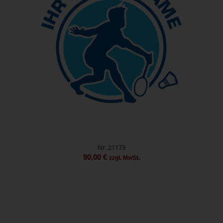
Nr. 21173
90,00
€
zzgl. MwSt.