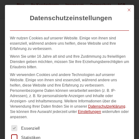
Blog
Ihr Kundenkonto
Impressum
Datenschutz
AGB
Mit die
Jetzt Logo erstellen lassen! 08225 / 308552
Datenschutzeinstellungen
Wir nutzen Cookies auf unserer Website. Einige von ihnen sind
essenziell, während andere uns helfen, diese Website und Ihre
Erfahrung zu verbessern.
Wenn Sie unter 16 Jahre alt sind und Ihre Zustimmung zu freiwilligen
Diensten geben möchten, müssen Sie Ihre Erziehungsberechtigten um
Sortieren nach
Standard
Zeige
15 Produkte pro Seite
Erlaubnis bitten.
Wir verwenden Cookies und andere Technologien auf unserer
Website. Einige von ihnen sind essenziell, während andere uns
helfen, diese Website und Ihre Erfahrung zu verbessern.
Personenbezogene Daten können verarbeitet werden (z. B. IP-
Adressen), z. B. für personalisierte Anzeigen und Inhalte oder
Anzeigen- und Inhaltsmessung.
Weitere Informationen über die
Verwendung Ihrer Daten finden Sie in unserer
Datenschutzerklärung
.
Sie können Ihre Auswahl jederzeit unter
Einstellungen
widerrufen oder
anpassen.
Es folgt eine Liste der Service-Gruppen, für die eine Einwi
Essenziell
Statistiken