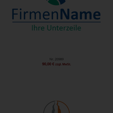
Nr. 20989
90,00
€
zzgl. MwSt.