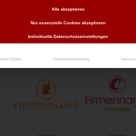
Alle akzeptieren
Nur essenzielle Cookies akzeptieren
Individuelle Datenschutzeinstellungen
Nr. 20632
Nr. 20638
90,00
€
90,00
€
zzgl. MwSt.
zzgl. MwSt.
ookie-Details
Datenschutzerklärung
Impress
Nr. 20656
Nr. 20704