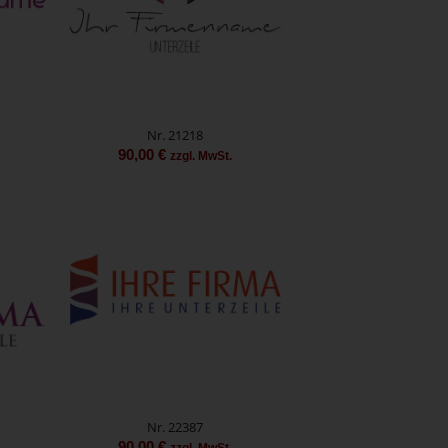
Nr. 21218
90,00
€
zzgl. MwSt.
Nr. 22387
90,00
€