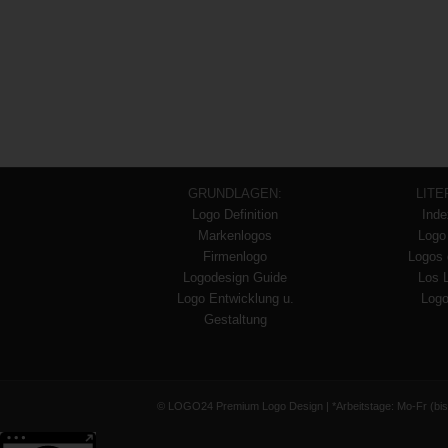
GRUNDLAGEN:
LITE
Logo Definition
Inde
Markenlogos
Logo
Firmenlogo
Logos 
Logodesign Guide
Los 
Logo Entwicklung u.
Logo
Gestaltung
© LOGO24 Premium Logo Design | *Arbeitstage: Mo-Fr (bis 17 
Weitere Informationen über den gesperrten Inhalt.