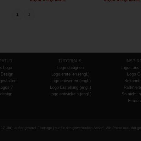
zzgl. MwSt.
zzgl. MwSt.
1
2
RATUR:
TUTORIALS:
INSPIR
x Logo
Logo designen
Logos aus 
 Design
Logo erstellen (engl.)
Logo Ga
gestalten
Logo entwerfen (engl.)
Bekannt
Logos 7
Logo Erstellung (engl.)
Raffinier
design
Logo entwickeln (engl.)
So nicht: 
Firmen
Uhr), außer gesetzl. Feiertage | nur für den gewerblichen Bedarf | Alle Preise exkl. der ge