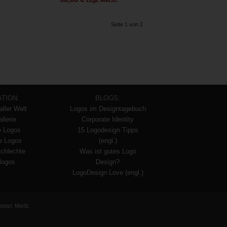
zzgl. MwSt.
Seite 1 von 2
ATION:
BLOGS:
aller Welt
Logos im Designtagebuch
llerie
Corporate Identity
e Logos
15 Logodesign Tipps
te Logos
(engl.)
schlechte
Was ist gutes Logo
logos
Design?
LogoDesign Love (engl.)
setzl. MwSt.