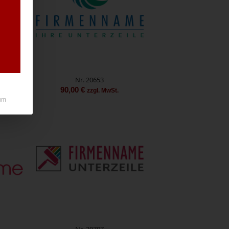
Nr. 20653
90,00
€
zzgl. MwSt.
um
Nr. 20707