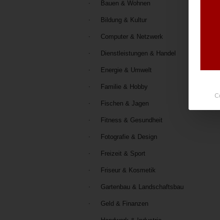
Bauen & Wohnen
Bildung & Kultur
Computer & Netzwerk
Dienstleistungen & Handel
Energie & Umwelt
Familie & Hobby
C
Fischen & Jagen
Fitness & Gesundheit
Fotografie & Design
Freizeit & Sport
Friseur & Kosmetik
Gartenbau & Landschaftsbau
Geld & Finanzen