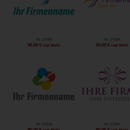
Nr. 21054
Nr. 21094
90,00
€
90,00
€
zzgl. MwSt.
zzgl. MwSt.
Nr. 21224
Nr. 22381
90,00
€
90,00
€