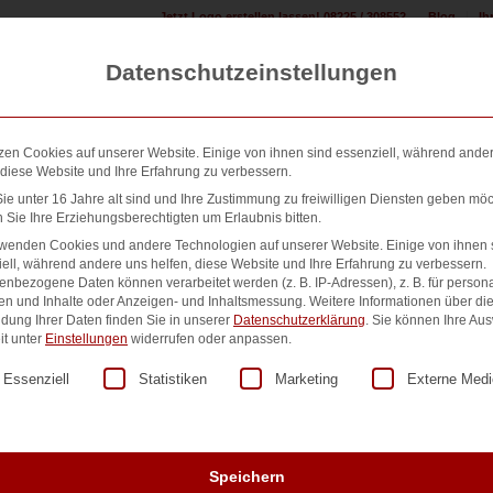
Jetzt Logo erstellen lassen! 08225 / 308552
Blog
Ih
Datenschutzeinstellungen
zen Cookies auf unserer Website. Einige von ihnen sind essenziell, während ande
 diese Website und Ihre Erfahrung zu verbessern.
e unter 16 Jahre alt sind und Ihre Zustimmung zu freiwilligen Diensten geben möc
Sie Ihre Erziehungsberechtigten um Erlaubnis bitten.
n erstellen:
Design & Druck Shop:
500+ Referenzen:
Übe
rwenden Cookies und andere Technologien auf unserer Website. Einige von ihnen 
ell, während andere uns helfen, diese Website und Ihre Erfahrung zu verbessern.
nbezogene Daten können verarbeitet werden (z. B. IP-Adressen), z. B. für persona
en und Inhalte oder Anzeigen- und Inhaltsmessung.
Weitere Informationen über di
dung Ihrer Daten finden Sie in unserer
Datenschutzerklärung
.
Sie können Ihre Au
Sortieren nach
Standard
Zeige
15 Produkte pro Seite
it unter
Einstellungen
widerrufen oder anpassen.
lgt eine Liste der Service-Gruppen, für die eine Einwilligung er
Essenziell
Statistiken
Marketing
Externe Medi
Speichern