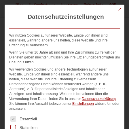
Blog
Ihr Kundenkonto
Impressum
Datenschutz
AGB
Mit die
Jetzt Logo erstellen lassen! 08225 / 308552
Datenschutzeinstellungen
Wir nutzen Cookies auf unserer Website. Einige von ihnen sind
essenziell, während andere uns helfen, diese Website und Ihre
Erfahrung zu verbessern.
Wenn Sie unter 16 Jahre alt sind und Ihre Zustimmung zu freiwilligen
Diensten geben möchten, müssen Sie Ihre Erziehungsberechtigten um
Erlaubnis bitten.
Wir verwenden Cookies und andere Technologien auf unserer
Website. Einige von ihnen sind essenziell, während andere uns
helfen, diese Website und Ihre Erfahrung zu verbessern.
Personenbezogene Daten können verarbeitet werden (z. B. IP-
Adressen), z. B. für personalisierte Anzeigen und Inhalte oder
Anzeigen- und Inhaltsmessung.
Weitere Informationen über die
Verwendung Ihrer Daten finden Sie in unserer
Datenschutzerklärung
.
Sie können Ihre Auswahl jederzeit unter
Einstellungen
widerrufen oder
anpassen.
Es folgt eine Liste der Service-Gruppen, für die eine Einwi
Essenziell
Statistiken