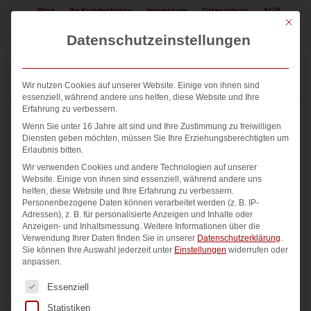
Blog
Ihr Kundenkonto
Impressum
Datenschutz
AGB
Mit die
Jetzt Logo erstellen lassen! 08225 / 308552
Datenschutzeinstellungen
Wir nutzen Cookies auf unserer Website. Einige von ihnen sind
essenziell, während andere uns helfen, diese Website und Ihre
Erfahrung zu verbessern.
Wenn Sie unter 16 Jahre alt sind und Ihre Zustimmung zu freiwilligen
Diensten geben möchten, müssen Sie Ihre Erziehungsberechtigten um
Erlaubnis bitten.
Wir verwenden Cookies und andere Technologien auf unserer
Website. Einige von ihnen sind essenziell, während andere uns
helfen, diese Website und Ihre Erfahrung zu verbessern.
Personenbezogene Daten können verarbeitet werden (z. B. IP-
Adressen), z. B. für personalisierte Anzeigen und Inhalte oder
Anzeigen- und Inhaltsmessung.
Weitere Informationen über die
Verwendung Ihrer Daten finden Sie in unserer
Datenschutzerklärung
.
Sie können Ihre Auswahl jederzeit unter
Einstellungen
widerrufen oder
anpassen.
Es folgt eine Liste der Service-Gruppen, für die eine Einwi
Essenziell
Statistiken