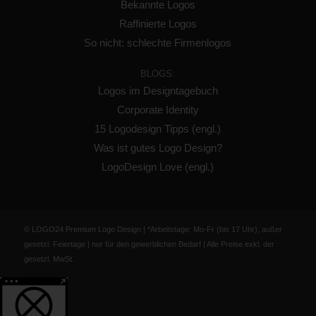
Bekannte Logos
Raffinierte Logos
So nicht: schlechte Firmenlogos
BLOGS:
Logos im Designtagebuch
Corporate Identity
15 Logodesign Tipps (engl.)
Was ist gutes Logo Design?
LogoDesign Love (engl.)
© LOGO24 Premium Logo Design | *Arbeitstage: Mo-Fr (bis 17 Uhr), außer
gesetzl. Feiertage | nur für den gewerblichen Bedarf | Alle Preise exkl. der
gesetzl. MwSt.
Weitere Informationen über den gesperrten Inhalt.