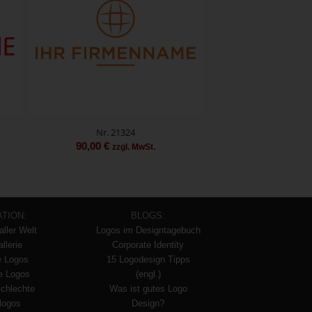
Nr. 21324
90,00
€
zzgl. MwSt.
ATION:
BLOGS:
aller Welt
Logos im Designtagebuch
llerie
Corporate Identity
e Logos
15 Logodesign Tipps
te Logos
(engl.)
schlechte
Was ist gutes Logo
logos
Design?