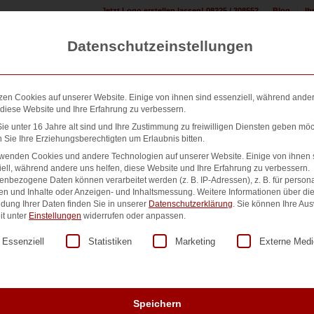
Jetzt Logo erstellen lassen! 08225 / 308552
Blog
Ih
Datenschutzeinstellungen
zen Cookies auf unserer Website. Einige von ihnen sind essenziell, während ande
 diese Website und Ihre Erfahrung zu verbessern.
e unter 16 Jahre alt sind und Ihre Zustimmung zu freiwilligen Diensten geben möc
Sie Ihre Erziehungsberechtigten um Erlaubnis bitten.
n erstellen:
Design & Druck Shop:
500+ Referenzen:
Übe
rwenden Cookies und andere Technologien auf unserer Website. Einige von ihnen 
ell, während andere uns helfen, diese Website und Ihre Erfahrung zu verbessern.
nbezogene Daten können verarbeitet werden (z. B. IP-Adressen), z. B. für persona
en und Inhalte oder Anzeigen- und Inhaltsmessung.
Weitere Informationen über di
dung Ihrer Daten finden Sie in unserer
Datenschutzerklärung
.
Sie können Ihre Au
Nr. 13486
it unter
Einstellungen
widerrufen oder anpassen.
lgt eine Liste der Service-Gruppen, für die eine Einwilligung er
Essenziell
Statistiken
Marketing
Externe Medi
90,00
€
zzgl. MwSt.
Nicht vorrätig
Speichern