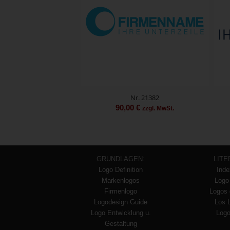
Nr. 21382
90,00
€
zzgl. MwSt.
GRUNDLAGEN:
LITE
Logo Definition
Inde
Markenlogos
Logo
Firmenlogo
Logos 
Logodesign Guide
Los 
Logo Entwicklung u.
Logo
Gestaltung