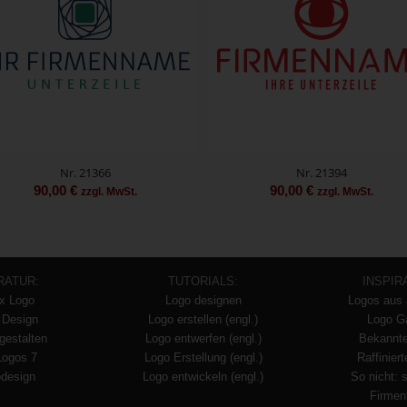
Nr. 21366
Nr. 21394
90,00
€
90,00
€
zzgl. MwSt.
zzgl. MwSt.
RATUR:
TUTORIALS:
INSPIR
x Logo
Logo designen
Logos aus 
 Design
Logo erstellen (engl.)
Logo Ga
gestalten
Logo entwerfen (engl.)
Bekannt
Logos 7
Logo Erstellung (engl.)
Raffinier
design
Logo entwickeln (engl.)
So nicht: 
Firmen