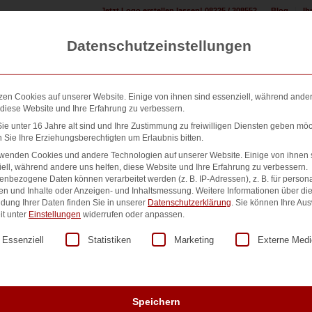
Jetzt Logo erstellen lassen! 08225 / 308552
Blog
Ih
Datenschutzeinstellungen
zen Cookies auf unserer Website. Einige von ihnen sind essenziell, während ande
 diese Website und Ihre Erfahrung zu verbessern.
e unter 16 Jahre alt sind und Ihre Zustimmung zu freiwilligen Diensten geben möc
Sie Ihre Erziehungsberechtigten um Erlaubnis bitten.
n erstellen:
Design & Druck Shop:
500+ Referenzen:
Übe
rwenden Cookies und andere Technologien auf unserer Website. Einige von ihnen 
ell, während andere uns helfen, diese Website und Ihre Erfahrung zu verbessern.
nbezogene Daten können verarbeitet werden (z. B. IP-Adressen), z. B. für persona
en und Inhalte oder Anzeigen- und Inhaltsmessung.
Weitere Informationen über di
dung Ihrer Daten finden Sie in unserer
Datenschutzerklärung
.
Sie können Ihre Au
Nr. 13507
it unter
Einstellungen
widerrufen oder anpassen.
lgt eine Liste der Service-Gruppen, für die eine Einwilligung er
Essenziell
Statistiken
Marketing
Externe Medi
90,00
€
zzgl. MwSt.
Vorrätig
Speichern