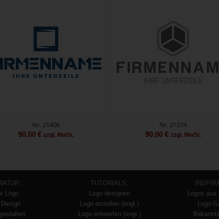
Nr. 21406
Nr. 21374
90,00
€
90,00
€
zzgl. MwSt.
zzgl. MwSt.
RATUR:
TUTORIALS:
INSPIR
x Logo
Logo designen
Logos aus 
 Design
Logo erstellen (engl.)
Logo Ga
gestalten
Logo entwerfen (engl.)
Bekannt