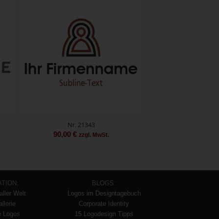
Nr. 21343
90,00
€
zzgl. MwSt.
ATION:
BLOGS:
aller Welt
Logos im Designtagebuch
llerie
Corporate Identity
e Logos
15 Logodesign Tipps