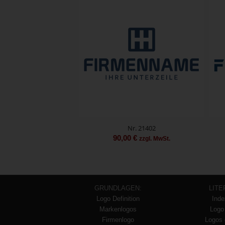
Nr. 21402
90,00
€
zzgl. MwSt.
GRUNDLAGEN:
LITE
Logo Definition
Inde
Markenlogos
Logo
Firmenlogo
Logos 