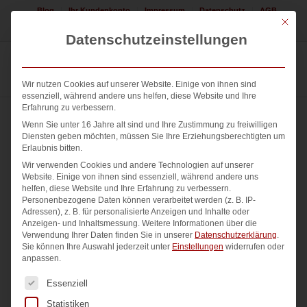
Blog
Ihr Kundenkonto
Impressum
Datenschutz
AGB
Mit die
Jetzt Logo erstellen lassen! 08225 / 308552
Datenschutzeinstellungen
Wir nutzen Cookies auf unserer Website. Einige von ihnen sind
essenziell, während andere uns helfen, diese Website und Ihre
Erfahrung zu verbessern.
Wenn Sie unter 16 Jahre alt sind und Ihre Zustimmung zu freiwilligen
Diensten geben möchten, müssen Sie Ihre Erziehungsberechtigten um
Erlaubnis bitten.
Wir verwenden Cookies und andere Technologien auf unserer
Website. Einige von ihnen sind essenziell, während andere uns
helfen, diese Website und Ihre Erfahrung zu verbessern.
Personenbezogene Daten können verarbeitet werden (z. B. IP-
Adressen), z. B. für personalisierte Anzeigen und Inhalte oder
Anzeigen- und Inhaltsmessung.
Weitere Informationen über die
Verwendung Ihrer Daten finden Sie in unserer
Datenschutzerklärung
.
Sie können Ihre Auswahl jederzeit unter
Einstellungen
widerrufen oder
anpassen.
Es folgt eine Liste der Service-Gruppen, für die eine Einwi
Essenziell
Statistiken