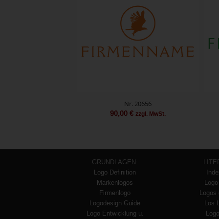
Nr. 20656
90,00
€
zzgl. MwSt.
GRUNDLAGEN:
LITE
Logo Definition
Inde
Markenlogos
Logo
Firmenlogo
Logos 
Logodesign Guide
Los 
Logo Entwicklung u.
Logo