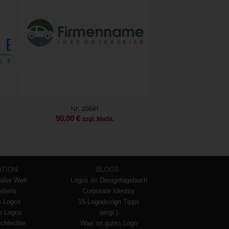
Nr. 20641
90,00
€
zzgl. MwSt.
ATION:
BLOGS:
aller Welt
Logos im Designtagebuch
llerie
Corporate Identity
e Logos
15 Logodesign Tipps
te Logos
(engl.)
schlechte
Was ist gutes Logo