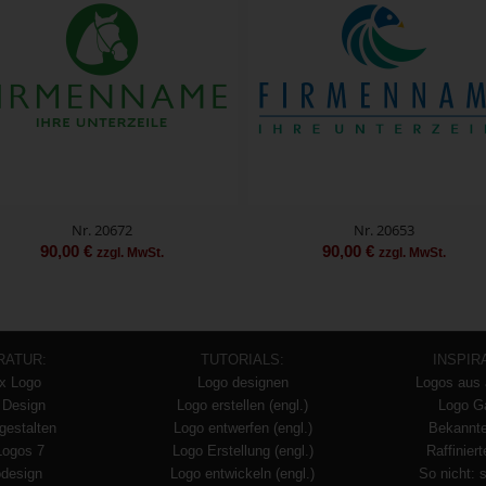
Nr. 20672
Nr. 20653
90,00
€
90,00
€
zzgl. MwSt.
zzgl. MwSt.
RATUR:
TUTORIALS:
INSPIR
x Logo
Logo designen
Logos aus 
 Design
Logo erstellen (engl.)
Logo Ga
gestalten
Logo entwerfen (engl.)
Bekannt
Logos 7
Logo Erstellung (engl.)
Raffinier
design
Logo entwickeln (engl.)
So nicht: 