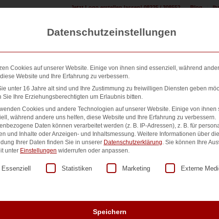
Jetzt Logo erstellen lassen! 08225 / 308552
Blog
Ih
Datenschutzeinstellungen
zen Cookies auf unserer Website. Einige von ihnen sind essenziell, während ande
 diese Website und Ihre Erfahrung zu verbessern.
e unter 16 Jahre alt sind und Ihre Zustimmung zu freiwilligen Diensten geben möc
Sie Ihre Erziehungsberechtigten um Erlaubnis bitten.
n erstellen:
Design & Druck Shop:
500+ Referenzen:
Übe
rwenden Cookies und andere Technologien auf unserer Website. Einige von ihnen 
ell, während andere uns helfen, diese Website und Ihre Erfahrung zu verbessern.
nbezogene Daten können verarbeitet werden (z. B. IP-Adressen), z. B. für persona
en und Inhalte oder Anzeigen- und Inhaltsmessung.
Weitere Informationen über di
dung Ihrer Daten finden Sie in unserer
Datenschutzerklärung
.
Sie können Ihre Au
Nr. 13668
it unter
Einstellungen
widerrufen oder anpassen.
lgt eine Liste der Service-Gruppen, für die eine Einwilligung er
Essenziell
Statistiken
Marketing
Externe Medi
90,00
€
zzgl. MwSt.
Speichern