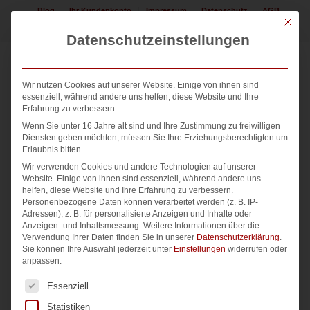
Blog
Ihr Kundenkonto
Impressum
Datenschutz
AGB
Mit die
Jetzt Logo erstellen lassen! 08225 / 308552
Datenschutzeinstellungen
Wir nutzen Cookies auf unserer Website. Einige von ihnen sind
essenziell, während andere uns helfen, diese Website und Ihre
Erfahrung zu verbessern.
Wenn Sie unter 16 Jahre alt sind und Ihre Zustimmung zu freiwilligen
Diensten geben möchten, müssen Sie Ihre Erziehungsberechtigten um
Erlaubnis bitten.
Wir verwenden Cookies und andere Technologien auf unserer
Website. Einige von ihnen sind essenziell, während andere uns
helfen, diese Website und Ihre Erfahrung zu verbessern.
Personenbezogene Daten können verarbeitet werden (z. B. IP-
Adressen), z. B. für personalisierte Anzeigen und Inhalte oder
Anzeigen- und Inhaltsmessung.
Weitere Informationen über die
Verwendung Ihrer Daten finden Sie in unserer
Datenschutzerklärung
.
Sie können Ihre Auswahl jederzeit unter
Einstellungen
widerrufen oder
anpassen.
Es folgt eine Liste der Service-Gruppen, für die eine Einwi
Essenziell
Statistiken