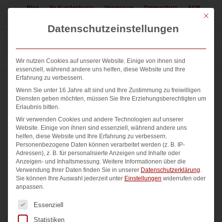
Blog
Ihr Kundenkonto
Impressum
Datenschutz
AGB
Mit die
Jetzt Logo erstellen lassen! 08225 / 308552
Datenschutzeinstellungen
Wir nutzen Cookies auf unserer Website. Einige von ihnen sind
essenziell, während andere uns helfen, diese Website und Ihre
Erfahrung zu verbessern.
Wenn Sie unter 16 Jahre alt sind und Ihre Zustimmung zu freiwilligen
Diensten geben möchten, müssen Sie Ihre Erziehungsberechtigten um
Erlaubnis bitten.
Wir verwenden Cookies und andere Technologien auf unserer
Website. Einige von ihnen sind essenziell, während andere uns
helfen, diese Website und Ihre Erfahrung zu verbessern.
Personenbezogene Daten können verarbeitet werden (z. B. IP-
Adressen), z. B. für personalisierte Anzeigen und Inhalte oder
Anzeigen- und Inhaltsmessung.
Weitere Informationen über die
Verwendung Ihrer Daten finden Sie in unserer
Datenschutzerklärung
.
Sie können Ihre Auswahl jederzeit unter
Einstellungen
widerrufen oder
anpassen.
Es folgt eine Liste der Service-Gruppen, für die eine Einwi
Essenziell
Statistiken