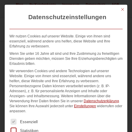
Blog
Ihr Kundenkonto
Impressum
Datenschutz
AGB
Mit die
Jetzt Logo erstellen lassen! 08225 / 308552
Datenschutzeinstellungen
Wir nutzen Cookies auf unserer Website. Einige von ihnen sind
essenziell, während andere uns helfen, diese Website und Ihre
Erfahrung zu verbessern.
Wenn Sie unter 16 Jahre alt sind und Ihre Zustimmung zu freiwilligen
Diensten geben möchten, müssen Sie Ihre Erziehungsberechtigten um
Erlaubnis bitten.
Wir verwenden Cookies und andere Technologien auf unserer
Website. Einige von ihnen sind essenziell, während andere uns
helfen, diese Website und Ihre Erfahrung zu verbessern.
Personenbezogene Daten können verarbeitet werden (z. B. IP-
Adressen), z. B. für personalisierte Anzeigen und Inhalte oder
Anzeigen- und Inhaltsmessung.
Weitere Informationen über die
Verwendung Ihrer Daten finden Sie in unserer
Datenschutzerklärung
.
Sie können Ihre Auswahl jederzeit unter
Einstellungen
widerrufen oder
anpassen.
Es folgt eine Liste der Service-Gruppen, für die eine Einwi
Essenziell
Statistiken