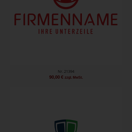
Nr. 21394
90,00
€
zzgl. MwSt.