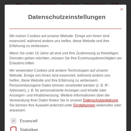
Blog
Ihr Kundenkonto
Impressum
Datenschutz
AGB
Mit die
Jetzt Logo erstellen lassen! 08225 / 308552
Datenschutzeinstellungen
Wir nutzen Cookies auf unserer Website. Einige von ihnen sind
essenziell, während andere uns helfen, diese Website und Ihre
Erfahrung zu verbessern.
Wenn Sie unter 16 Jahre alt sind und Ihre Zustimmung zu freiwilligen
Diensten geben möchten, müssen Sie Ihre Erziehungsberechtigten um
Erlaubnis bitten.
Wir verwenden Cookies und andere Technologien auf unserer
Website. Einige von ihnen sind essenziell, während andere uns
helfen, diese Website und Ihre Erfahrung zu verbessern.
Personenbezogene Daten können verarbeitet werden (z. B. IP-
Adressen), z. B. für personalisierte Anzeigen und Inhalte oder
Anzeigen- und Inhaltsmessung.
Weitere Informationen über die
Verwendung Ihrer Daten finden Sie in unserer
Datenschutzerklärung
.
Sie können Ihre Auswahl jederzeit unter
Einstellungen
widerrufen oder
anpassen.
Es folgt eine Liste der Service-Gruppen, für die eine Einwi
Essenziell
Statistiken