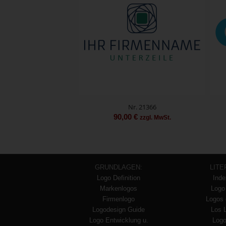
Nr. 21366
90,00
€
zzgl. MwSt.
GRUNDLAGEN:
LITE
Logo Definition
Inde
Markenlogos
Logo
Firmenlogo
Logos 
Logodesign Guide
Los 
Logo Entwicklung u.
Logo