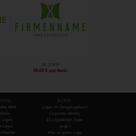
Nr. 21410
90,00
€
zzgl. MwSt.
ATION:
BLOGS:
aller Welt
Logos im Designtagebuch
llerie
Corporate Identity
e Logos
15 Logodesign Tipps
te Logos
(engl.)
schlechte
Was ist gutes Logo