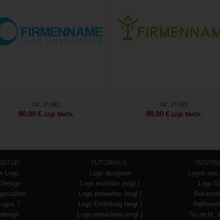
Nr. 21382
Nr. 21335
90,00
€
90,00
€
zzgl. MwSt.
zzgl. MwSt.
RATUR:
TUTORIALS:
INSPIR
x Logo
Logo designen
Logos aus 
 Design
Logo erstellen (engl.)
Logo Ga
gestalten
Logo entwerfen (engl.)
Bekannt
Logos 7
Logo Erstellung (engl.)
Raffinier
design
Logo entwickeln (engl.)
So nicht: 