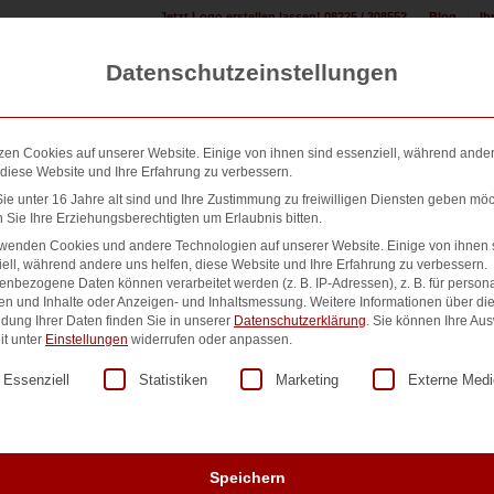
Jetzt Logo erstellen lassen! 08225 / 308552
Blog
Ih
Datenschutzeinstellungen
zen Cookies auf unserer Website. Einige von ihnen sind essenziell, während ande
 diese Website und Ihre Erfahrung zu verbessern.
e unter 16 Jahre alt sind und Ihre Zustimmung zu freiwilligen Diensten geben möc
Sie Ihre Erziehungsberechtigten um Erlaubnis bitten.
n erstellen:
Design & Druck Shop:
500+ Referenzen:
Übe
rwenden Cookies und andere Technologien auf unserer Website. Einige von ihnen 
ell, während andere uns helfen, diese Website und Ihre Erfahrung zu verbessern.
nbezogene Daten können verarbeitet werden (z. B. IP-Adressen), z. B. für persona
en und Inhalte oder Anzeigen- und Inhaltsmessung.
Weitere Informationen über di
dung Ihrer Daten finden Sie in unserer
Datenschutzerklärung
.
Sie können Ihre Au
Nr. 22565
it unter
Einstellungen
widerrufen oder anpassen.
lgt eine Liste der Service-Gruppen, für die eine Einwilligung er
Essenziell
Statistiken
Marketing
Externe Medi
90,00
€
zzgl. MwSt.
Speichern