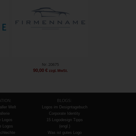
Nr. 20675
90,00
€
zzgl. MwSt.
ATION:
BLOGS:
aller Welt
Logos im Designtagebuch
llerie
Corporate Identity
e Logos
15 Logodesign Tipps
te Logos
(engl.)
schlechte
Was ist gutes Logo