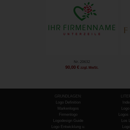
Nr. 20632
90,00
€
zzgl. MwSt.
GRUNDLAGEN:
LITE
Logo Definition
Inde
Markenlogos
Logo
Firmenlogo
Logos 
Logodesign Guide
Los 
Logo Entwicklung u.
Logo