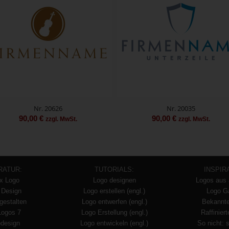
Nr. 20626
Nr. 20035
90,00
€
90,00
€
zzgl. MwSt.
zzgl. MwSt.
RATUR:
TUTORIALS:
INSPIR
x Logo
Logo designen
Logos aus 
 Design
Logo erstellen (engl.)
Logo Ga
gestalten
Logo entwerfen (engl.)
Bekannt
Logos 7
Logo Erstellung (engl.)
Raffinier
design
Logo entwickeln (engl.)
So nicht: 