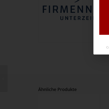
C
Nr. 22562
Ähnliche Produkte