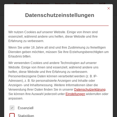
Blog
Ihr Kundenkonto
Impressum
Datenschutz
AGB
Mit die
Jetzt Logo erstellen lassen! 08225 / 308552
Datenschutzeinstellungen
Wir nutzen Cookies auf unserer Website. Einige von ihnen sind
essenziell, während andere uns helfen, diese Website und Ihre
Erfahrung zu verbessern.
Wenn Sie unter 16 Jahre alt sind und Ihre Zustimmung zu freiwilligen
Diensten geben möchten, müssen Sie Ihre Erziehungsberechtigten um
Erlaubnis bitten.
Wir verwenden Cookies und andere Technologien auf unserer
Website. Einige von ihnen sind essenziell, während andere uns
helfen, diese Website und Ihre Erfahrung zu verbessern.
Personenbezogene Daten können verarbeitet werden (z. B. IP-
Adressen), z. B. für personalisierte Anzeigen und Inhalte oder
Anzeigen- und Inhaltsmessung.
Weitere Informationen über die
Verwendung Ihrer Daten finden Sie in unserer
Datenschutzerklärung
.
Sie können Ihre Auswahl jederzeit unter
Einstellungen
widerrufen oder
anpassen.
Es folgt eine Liste der Service-Gruppen, für die eine Einwi
Essenziell
Statistiken