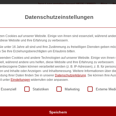
Jetzt Logo erstellen lassen! 08225 / 308552
Blog
Ih
Datenschutzeinstellungen
zen Cookies auf unserer Website. Einige von ihnen sind essenziell, während ande
 diese Website und Ihre Erfahrung zu verbessern.
e unter 16 Jahre alt sind und Ihre Zustimmung zu freiwilligen Diensten geben möc
Sie Ihre Erziehungsberechtigten um Erlaubnis bitten.
n erstellen:
Design & Druck Shop:
500+ Referenzen:
Übe
rwenden Cookies und andere Technologien auf unserer Website. Einige von ihnen 
ell, während andere uns helfen, diese Website und Ihre Erfahrung zu verbessern.
nbezogene Daten können verarbeitet werden (z. B. IP-Adressen), z. B. für persona
en und Inhalte oder Anzeigen- und Inhaltsmessung.
Weitere Informationen über di
dung Ihrer Daten finden Sie in unserer
Datenschutzerklärung
.
Sie können Ihre Au
Rearchivieren vom S
it unter
Einstellungen
widerrufen oder anpassen.
lgt eine Liste der Service-Gruppen, für die eine Einwilligung er
Essenziell
Statistiken
Marketing
Externe Medi
20,00
€
zzgl. MwSt.
Datenanforderungen sind im Bestelljahr und im Folgejahr kos
Wenn Ihr Auftrag mehr als 2 Jahre zurückliegt, liegen Ihre 
Speichern