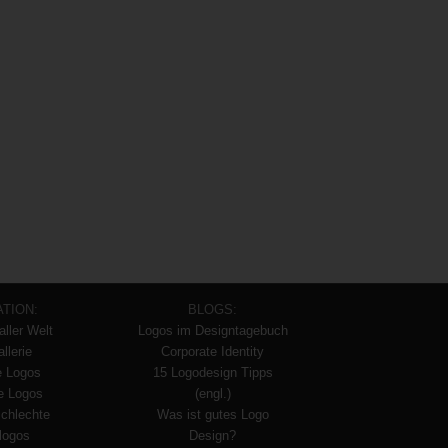
ATION:
BLOGS:
aller Welt
Logos im Designtagebuch
llerie
Corporate Identity
e Logos
15 Logodesign Tipps
te Logos
(engl.)
schlechte
Was ist gutes Logo
logos
Design?