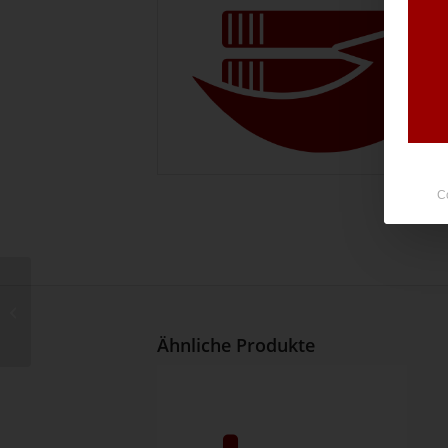
C
Rearchivieren von CD
Ähnliche Produkte