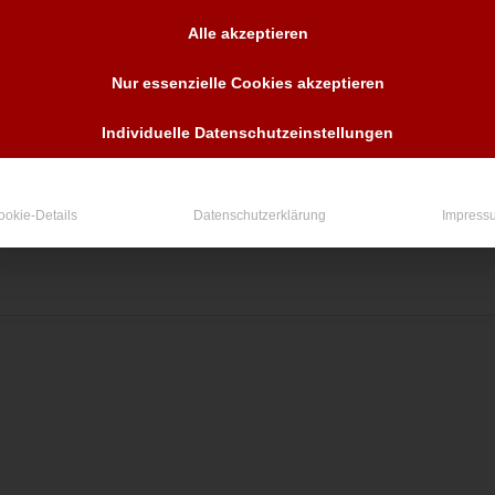
Um Daten noch älterer Aufträge (> 5 Jahre) zu erhalten klick
Alle akzeptieren
In den Warenkorb
Nur essenzielle Cookies akzeptieren
Individuelle Datenschutzeinstellungen
ookie-Details
Datenschutzerklärung
Impress