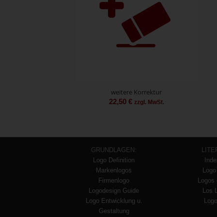
weitere Korrektur
22,50
€
zzgl. MwSt.
GRUNDLAGEN:
LITE
Logo Definition
Inde
Markenlogos
Logo
Firmenlogo
Logos 
Logodesign Guide
Los 
Logo Entwicklung u.
Logo
Gestaltung