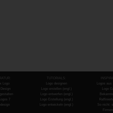
RATUR:
TUTORIALS:
INSPIR
x Logo
Logo designen
Logos aus 
 Design
Logo erstellen (engl.)
Logo Ga
gestalten
Logo entwerfen (engl.)
Bekannt
Logos 7
Logo Erstellung (engl.)
Raffinier
design
Logo entwickeln (engl.)
So nicht: 
Firmen