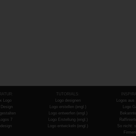
RATUR:
TUTORIALS:
INSPIR
x Logo
Logo designen
Logos aus 
 Design
Logo erstellen (engl.)
Logo Ga
gestalten
Logo entwerfen (engl.)
Bekannt
Logos 7
Logo Erstellung (engl.)
Raffinier
design
Logo entwickeln (engl.)
So nicht: 
Firmen