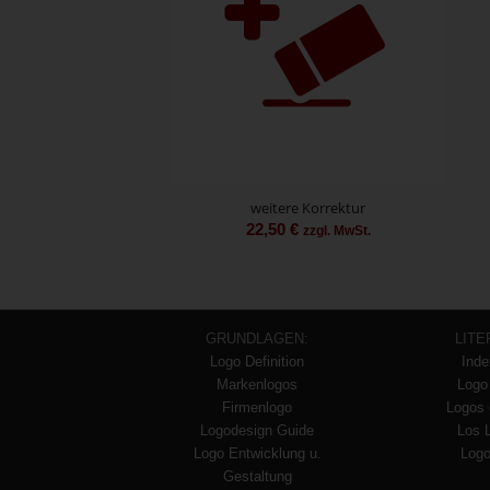
weitere Korrektur
22,50
€
zzgl. MwSt.
GRUNDLAGEN:
LITE
Logo Definition
Inde
Markenlogos
Logo
Firmenlogo
Logos 
Logodesign Guide
Los 
Logo Entwicklung u.
Logo
Gestaltung