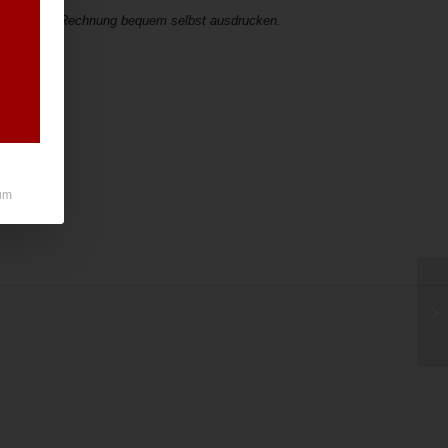
l gesandte Rechnung bequem selbst ausdrucken.
um