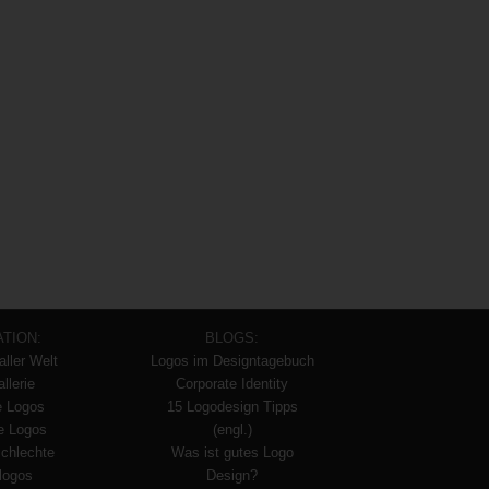
ATION:
BLOGS:
aller Welt
Logos im Designtagebuch
llerie
Corporate Identity
e Logos
15 Logodesign Tipps
te Logos
(engl.)
schlechte
Was ist gutes Logo
logos
Design?