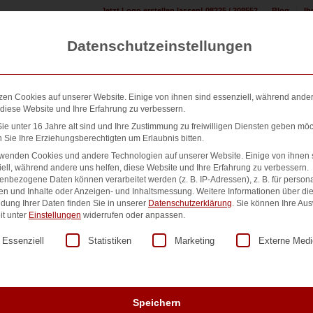
Jetzt Logo erstellen lassen! 08225 / 308552
Blog
Ih
Datenschutzeinstellungen
zen Cookies auf unserer Website. Einige von ihnen sind essenziell, während ande
 diese Website und Ihre Erfahrung zu verbessern.
e unter 16 Jahre alt sind und Ihre Zustimmung zu freiwilligen Diensten geben möc
Sie Ihre Erziehungsberechtigten um Erlaubnis bitten.
n erstellen:
Design & Druck Shop:
500+ Referenzen:
Übe
rwenden Cookies und andere Technologien auf unserer Website. Einige von ihnen 
ell, während andere uns helfen, diese Website und Ihre Erfahrung zu verbessern.
nbezogene Daten können verarbeitet werden (z. B. IP-Adressen), z. B. für persona
en und Inhalte oder Anzeigen- und Inhaltsmessung.
Weitere Informationen über di
dung Ihrer Daten finden Sie in unserer
Datenschutzerklärung
.
Sie können Ihre Au
Rechnung per Post
it unter
Einstellungen
widerrufen oder anpassen.
lgt eine Liste der Service-Gruppen, für die eine Einwilligung er
Essenziell
Statistiken
Marketing
Externe Medi
10,00
€
zzgl. MwSt.
Gerne senden wir Ihnen auch eine Rechnung zusätzlich per 
Preisgünstiger, schneller und bequemer geht’s natürlich per 
Speichern
Das PDF erhalten Sie auf Wunsch auch mit elektronischer Si