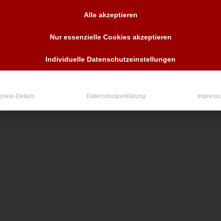
TIPP: Mit dem AcrobatReader® können Sie unsere per Mai
Alle akzeptieren
In den Warenkorb
Nur essenzielle Cookies akzeptieren
Individuelle Datenschutzeinstellungen
ookie-Details
Datenschutzerklärung
Impress