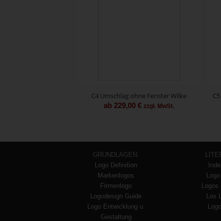
C4 Umschlag ohne Fenster Wilke
C5
ab
229,00
€
zzgl. MwSt.
GRUNDLAGEN:
LITE
Logo Definition
Inde
Markenlogos
Logo
Firmenlogo
Logos 
Logodesign Guide
Los 
Logo Entwicklung u.
Logo
Gestaltung