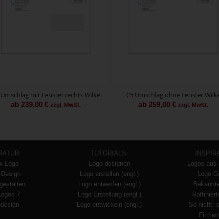
 Umschlag mit Fenster rechts Wilke
C5 Umschlag ohne Fenster Wilk
ab
239,00
€
ab
259,00
€
zzgl. MwSt.
zzgl. MwSt.
RATUR:
TUTORIALS:
INSPIR
x Logo
Logo designen
Logos aus 
 Design
Logo erstellen (engl.)
Logo Ga
gestalten
Logo entwerfen (engl.)
Bekannt
Logos 7
Logo Erstellung (engl.)
Raffinier
design
Logo entwickeln (engl.)
So nicht: 
Firmen