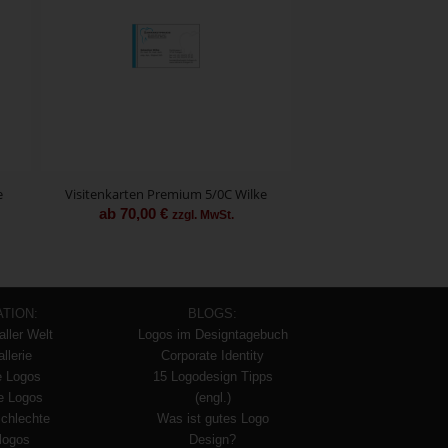
e
Visitenkarten Premium 5/0C Wilke
ab
70,00
€
zzgl. MwSt.
ATION:
BLOGS:
aller Welt
Logos im Designtagebuch
llerie
Corporate Identity
e Logos
15 Logodesign Tipps
te Logos
(engl.)
schlechte
Was ist gutes Logo
logos
Design?