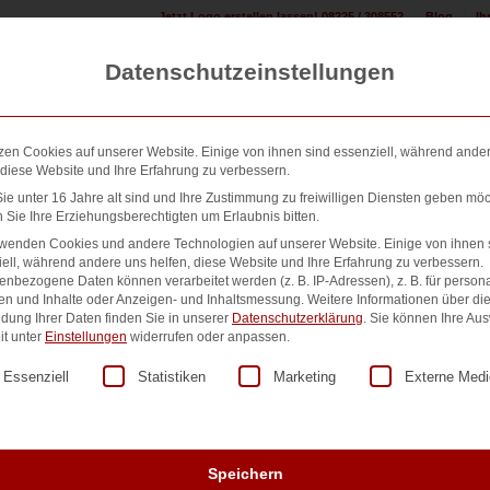
Jetzt Logo erstellen lassen! 08225 / 308552
Blog
Ih
Datenschutzeinstellungen
zen Cookies auf unserer Website. Einige von ihnen sind essenziell, während ande
 diese Website und Ihre Erfahrung zu verbessern.
e unter 16 Jahre alt sind und Ihre Zustimmung zu freiwilligen Diensten geben möc
Sie Ihre Erziehungsberechtigten um Erlaubnis bitten.
n erstellen:
Design & Druck Shop:
500+ Referenzen:
Übe
rwenden Cookies und andere Technologien auf unserer Website. Einige von ihnen 
ell, während andere uns helfen, diese Website und Ihre Erfahrung zu verbessern.
nbezogene Daten können verarbeitet werden (z. B. IP-Adressen), z. B. für persona
en und Inhalte oder Anzeigen- und Inhaltsmessung.
Weitere Informationen über di
dung Ihrer Daten finden Sie in unserer
Datenschutzerklärung
.
Sie können Ihre Au
Briefpapiere Premium
it unter
Einstellungen
widerrufen oder anpassen.
lgt eine Liste der Service-Gruppen, für die eine Einwilligung er
Essenziell
Statistiken
Marketing
Externe Medi
140,00
€
zzgl. MwSt.
Einseitig bedrucktes Briefpapier in Premiumqualität.
5/0c, 90g/m²
Speichern