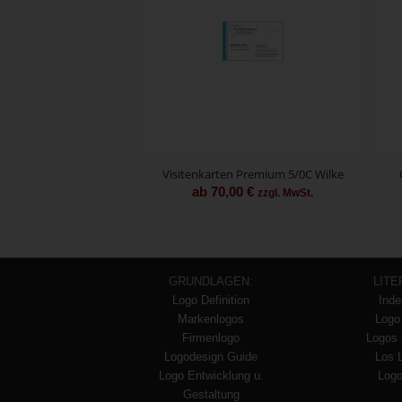
Visitenkarten Premium 5/0C Wilke
ab
70,00
€
zzgl. MwSt.
GRUNDLAGEN:
LITE
Logo Definition
Inde
Markenlogos
Logo
Firmenlogo
Logos 
Logodesign Guide
Los 
Logo Entwicklung u.
Logo
Gestaltung