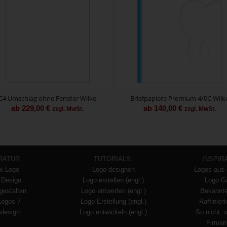
C4 Umschlag ohne Fenster Wilke
Briefpapiere Premium 4/0C Wilk
ab
229,00
€
ab
140,00
€
zzgl. MwSt.
zzgl. MwSt.
RATUR:
TUTORIALS:
INSPIR
x Logo
Logo designen
Logos aus 
 Design
Logo erstellen (engl.)
Logo Ga
gestalten
Logo entwerfen (engl.)
Bekannt
Logos 7
Logo Erstellung (engl.)
Raffinier
design
Logo entwickeln (engl.)
So nicht: 
Firmen