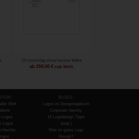
e
C5 Umschlag ohne Fenster Wilke
ab
259,00
€
zzgl. MwSt.
ATION:
BLOGS:
aller Welt
Logos im Designtagebuch
llerie
Corporate Identity
e Logos
15 Logodesign Tipps
te Logos
(engl.)
schlechte
Was ist gutes Logo
logos
Design?