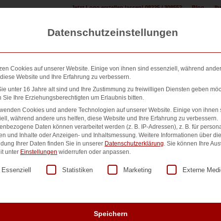
Jetzt Logo erstellen lassen! 08225 / 308552
Blog
Ih
Datenschutzeinstellungen
zen Cookies auf unserer Website. Einige von ihnen sind essenziell, während ande
 diese Website und Ihre Erfahrung zu verbessern.
e unter 16 Jahre alt sind und Ihre Zustimmung zu freiwilligen Diensten geben möc
Sie Ihre Erziehungsberechtigten um Erlaubnis bitten.
n erstellen:
Design & Druck Shop:
500+ Referenzen:
Übe
rwenden Cookies und andere Technologien auf unserer Website. Einige von ihnen 
ell, während andere uns helfen, diese Website und Ihre Erfahrung zu verbessern.
nbezogene Daten können verarbeitet werden (z. B. IP-Adressen), z. B. für persona
en und Inhalte oder Anzeigen- und Inhaltsmessung.
Weitere Informationen über di
dung Ihrer Daten finden Sie in unserer
Datenschutzerklärung
.
Sie können Ihre Au
C5 Umschlag mit Fens
it unter
Einstellungen
widerrufen oder anpassen.
lgt eine Liste der Service-Gruppen, für die eine Einwilligung er
Essenziell
Statistiken
Marketing
Externe Medi
1.229,00
€
zzgl. MwSt.
Einseitig bedruckter Umschlag mit Fenster rechts.
4/0c, 100g/m²
Speichern