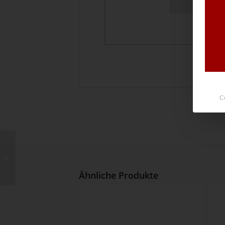
C
C4 Umschlag ohne
Fenster Wilke
Ähnliche Produkte